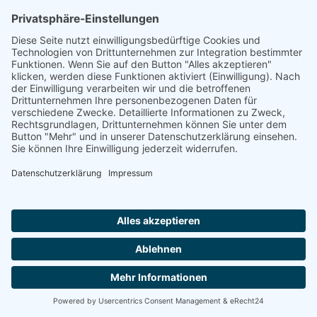
Die von Ihnen an uns per Kontaktanfragen
übersandten Daten verbleiben bei uns, bis Sie uns
zur Löschung auffordern, Ihre Einwilligung zur
Speicherung widerrufen oder der Zweck für die
Datenspeicherung entfällt (z. B. nach
abgeschlossener Bearbeitung Ihres Anliegens).
Zwingende gesetzliche Bestimmungen –
insbesondere gesetzliche Aufbewahrungsfristen –
bleiben unberührt.
5. Analyse-Tools und
Werbung
Google Tag Manager
Wir setzen den Google Tag Manager ein. Anbieter
ist die Google Ireland Limited, Gordon House,
Barrow Street, Dublin 4, Irland.