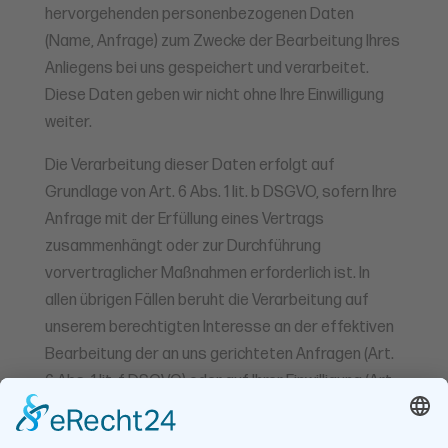
hervorgehenden personenbezogenen Daten
(Name, Anfrage) zum Zwecke der Bearbeitung Ihres
Anliegens bei uns gespeichert und verarbeitet.
Diese Daten geben wir nicht ohne Ihre Einwilligung
weiter.
Die Verarbeitung dieser Daten erfolgt auf
Grundlage von Art. 6 Abs. 1 lit. b DSGVO, sofern Ihre
Anfrage mit der Erfüllung eines Vertrags
zusammenhängt oder zur Durchführung
vorvertraglicher Maßnahmen erforderlich ist. In
allen übrigen Fällen beruht die Verarbeitung auf
unserem berechtigten Interesse an der effektiven
Bearbeitung der an uns gerichteten Anfragen (Art.
6 Abs. 1 lit. f DSGVO) oder auf Ihrer Einwilligung (Art.
6 Abs. 1 lit. a DSGVO) sofern diese abgefragt
wurde; die Einwilligung ist jederzeit widerrufbar.